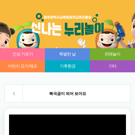
인성 기르기
특별한 날
전래놀이
어린이 요가/체조
기후환경
기타
북극곰이 되어 보아요