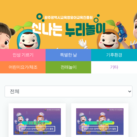
인성 기르기
특별한 날
기후환경
어린이요가/체조
전래놀이
기타