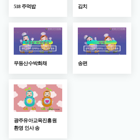
518 주먹밥
김치
무등산수박화채
송편
광주유아교육진흥원
환영 인사 송