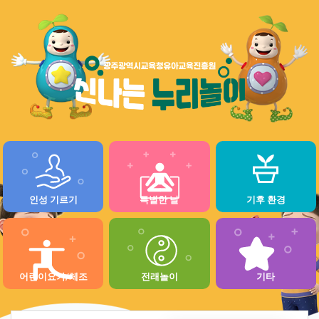
인성 기르기
특별한 날
기후 환경
어린이요가/체조
전래놀이
기타