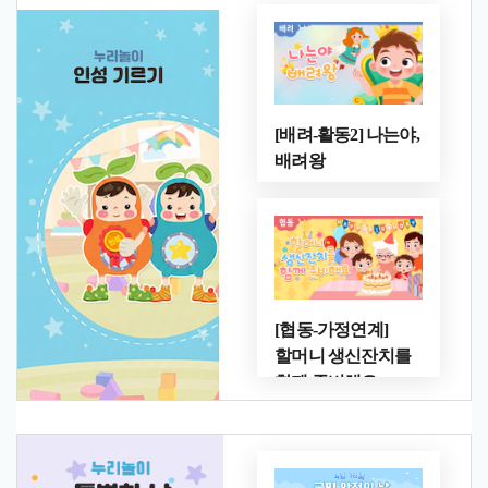
[배려-활동2] 나는야,
배려왕
[협동-가정연계]
할머니 생신잔치를
함께 준비해요