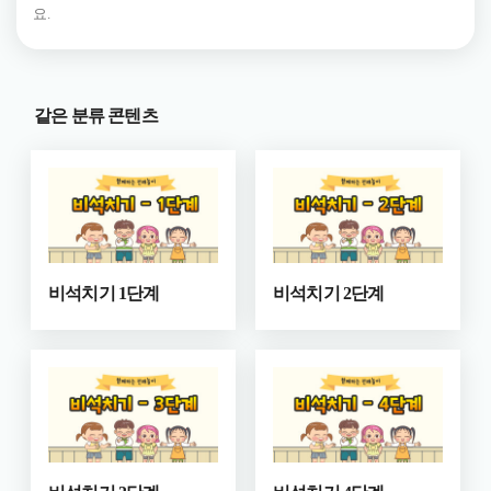
요.
같은 분류 콘텐츠
비석치기 1단계
비석치기 2단계