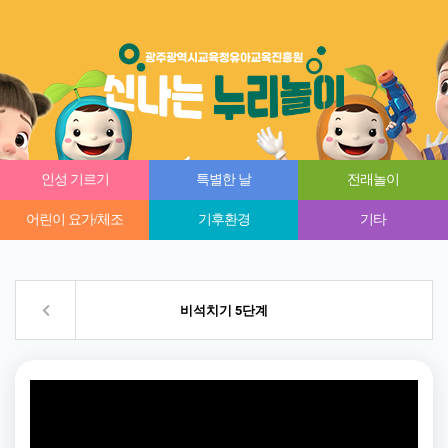
인성 기르기
특별한 날
전래놀이
어린이 요가/체조
기후환경
기타
비석치기 5단계